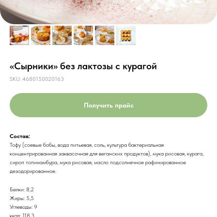
«Сырники» без лактозы с курагой
SKU:
4680150020163
Получить прайс
Состав:
Тофу (соевые бобы, вода питьевая, соль, культура бактериальная
концентрированная заквасочная для веганских продуктов), мука рисовая, курага,
сироп топинамбура, мука рисовая, масло подсолнечное рафинированное
дезодорированное.
Белки: 8,2
Жиры: 5,5
Углеводы: 9
ккал: 118,3